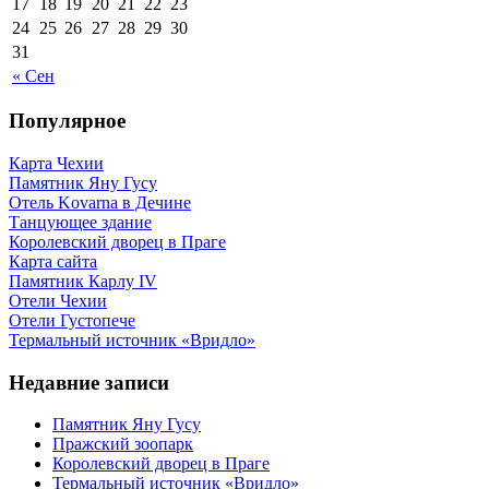
17
18
19
20
21
22
23
24
25
26
27
28
29
30
31
« Сен
Популярное
Карта Чехии
Памятник Яну Гусу
Отель Kovarna в Дечине
Танцующее здание
Королевский дворец в Праге
Карта сайта
Памятник Карлу IV
Отели Чехии
Отели Густопече
Термальный источник «Вридло»
Недавние записи
Памятник Яну Гусу
Пражский зоопарк
Королевский дворец в Праге
Термальный источник «Вридло»