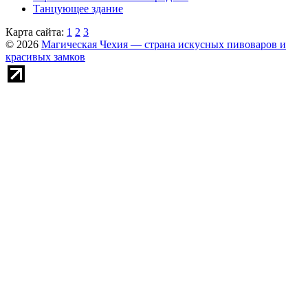
Танцующее здание
Карта сайта:
1
2
3
© 2026
Магическая Чехия — страна искусных пивоваров и
красивых замков