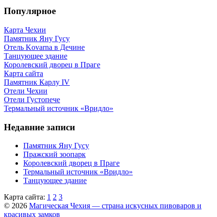
Популярное
Карта Чехии
Памятник Яну Гусу
Отель Kovarna в Дечине
Танцующее здание
Королевский дворец в Праге
Карта сайта
Памятник Карлу IV
Отели Чехии
Отели Густопече
Термальный источник «Вридло»
Недавние записи
Памятник Яну Гусу
Пражский зоопарк
Королевский дворец в Праге
Термальный источник «Вридло»
Танцующее здание
Карта сайта:
1
2
3
© 2026
Магическая Чехия — страна искусных пивоваров и
красивых замков