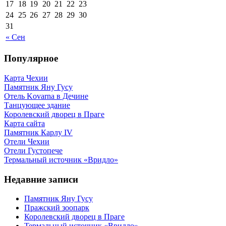
17
18
19
20
21
22
23
24
25
26
27
28
29
30
31
« Сен
Популярное
Карта Чехии
Памятник Яну Гусу
Отель Kovarna в Дечине
Танцующее здание
Королевский дворец в Праге
Карта сайта
Памятник Карлу IV
Отели Чехии
Отели Густопече
Термальный источник «Вридло»
Недавние записи
Памятник Яну Гусу
Пражский зоопарк
Королевский дворец в Праге
Термальный источник «Вридло»