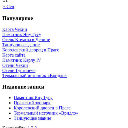
31
« Сен
Популярное
Карта Чехии
Памятник Яну Гусу
Отель Kovarna в Дечине
Танцующее здание
Королевский дворец в Праге
Карта сайта
Памятник Карлу IV
Отели Чехии
Отели Густопече
Термальный источник «Вридло»
Недавние записи
Памятник Яну Гусу
Пражский зоопарк
Королевский дворец в Праге
Термальный источник «Вридло»
Танцующее здание
Карта сайта:
1
2
3