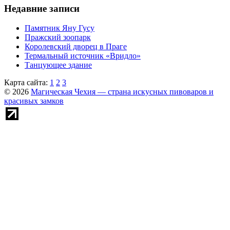
Недавние записи
Памятник Яну Гусу
Пражский зоопарк
Королевский дворец в Праге
Термальный источник «Вридло»
Танцующее здание
Карта сайта:
1
2
3
© 2026
Магическая Чехия — страна искусных пивоваров и
красивых замков