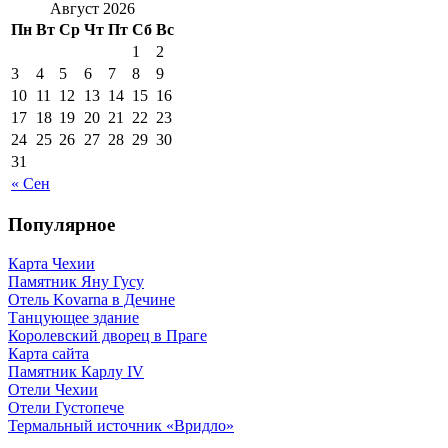
Август 2026
Пн
Вт
Ср
Чт
Пт
Сб
Вс
1
2
3
4
5
6
7
8
9
10
11
12
13
14
15
16
17
18
19
20
21
22
23
24
25
26
27
28
29
30
31
« Сен
Популярное
Карта Чехии
Памятник Яну Гусу
Отель Kovarna в Дечине
Танцующее здание
Королевский дворец в Праге
Карта сайта
Памятник Карлу IV
Отели Чехии
Отели Густопече
Термальный источник «Вридло»