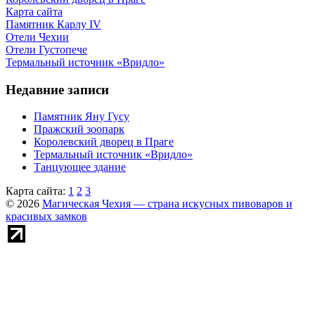
Карта сайта
Памятник Карлу IV
Отели Чехии
Отели Густопече
Термальный источник «Вридло»
Недавние записи
Памятник Яну Гусу
Пражский зоопарк
Королевский дворец в Праге
Термальный источник «Вридло»
Танцующее здание
Карта сайта:
1
2
3
© 2026
Магическая Чехия — страна искусных пивоваров и
красивых замков