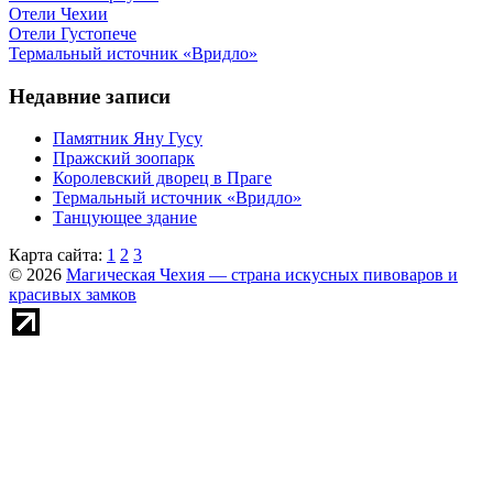
Отели Чехии
Отели Густопече
Термальный источник «Вридло»
Недавние записи
Памятник Яну Гусу
Пражский зоопарк
Королевский дворец в Праге
Термальный источник «Вридло»
Танцующее здание
Карта сайта:
1
2
3
© 2026
Магическая Чехия — страна искусных пивоваров и
красивых замков