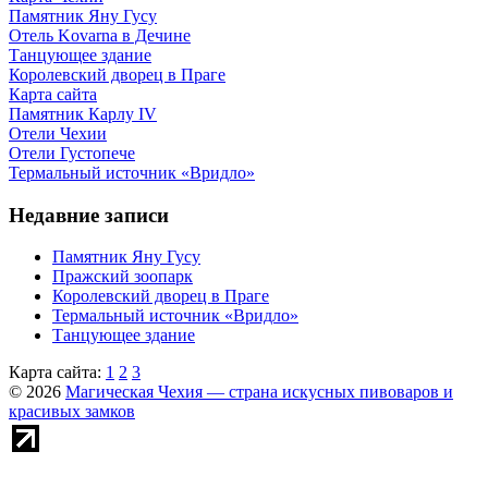
Памятник Яну Гусу
Отель Kovarna в Дечине
Танцующее здание
Королевский дворец в Праге
Карта сайта
Памятник Карлу IV
Отели Чехии
Отели Густопече
Термальный источник «Вридло»
Недавние записи
Памятник Яну Гусу
Пражский зоопарк
Королевский дворец в Праге
Термальный источник «Вридло»
Танцующее здание
Карта сайта:
1
2
3
© 2026
Магическая Чехия — страна искусных пивоваров и
красивых замков