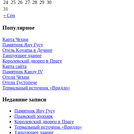
24
25
26
27
28
29
30
31
« Сен
Популярное
Карта Чехии
Памятник Яну Гусу
Отель Kovarna в Дечине
Танцующее здание
Королевский дворец в Праге
Карта сайта
Памятник Карлу IV
Отели Чехии
Отели Густопече
Термальный источник «Вридло»
Недавние записи
Памятник Яну Гусу
Пражский зоопарк
Королевский дворец в Праге
Термальный источник «Вридло»
Танцующее здание