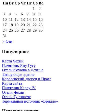
Пн
Вт
Ср
Чт
Пт
Сб
Вс
1
2
3
4
5
6
7
8
9
10
11
12
13
14
15
16
17
18
19
20
21
22
23
24
25
26
27
28
29
30
31
« Сен
Популярное
Карта Чехии
Памятник Яну Гусу
Отель Kovarna в Дечине
Танцующее здание
Королевский дворец в Праге
Карта сайта
Памятник Карлу IV
Отели Чехии
Отели Густопече
Термальный источник «Вридло»
Недавние записи