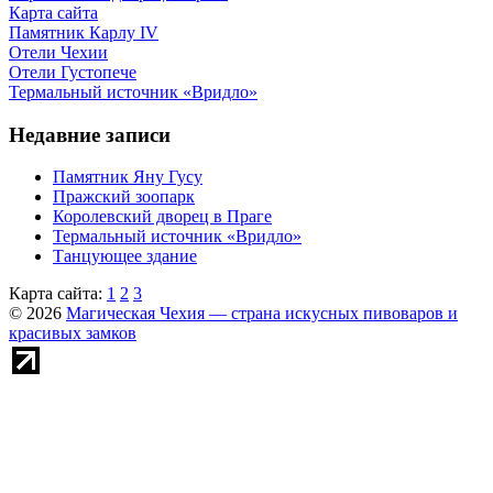
Карта сайта
Памятник Карлу IV
Отели Чехии
Отели Густопече
Термальный источник «Вридло»
Недавние записи
Памятник Яну Гусу
Пражский зоопарк
Королевский дворец в Праге
Термальный источник «Вридло»
Танцующее здание
Карта сайта:
1
2
3
© 2026
Магическая Чехия — страна искусных пивоваров и
красивых замков