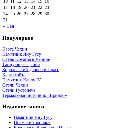
10
11
12
13
14
15
16
17
18
19
20
21
22
23
24
25
26
27
28
29
30
31
« Сен
Популярное
Карта Чехии
Памятник Яну Гусу
Отель Kovarna в Дечине
Танцующее здание
Королевский дворец в Праге
Карта сайта
Памятник Карлу IV
Отели Чехии
Отели Густопече
Термальный источник «Вридло»
Недавние записи
Памятник Яну Гусу
Пражский зоопарк
Королевский дворец в Праге