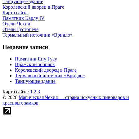
Танцующее здание
Королевский дворец в Праге
Карта сайта
Памятник Карлу IV
Отели Чехии
Отели Густопече
Термальный источник «Вридло»
Недавние записи
Памятник Яну Гусу
Пражский зоопарк
Королевский дворец в Праге
Термальный источник «Вридло»
Танцующее здание
Карта сайта:
1
2
3
© 2026
Магическая Чехия — страна искусных пивоваров и
красивых замков