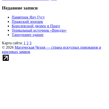
Недавние записи
Памятник Яну Гусу
Пражский зоопарк
Королевский дворец в Праге
Термальный источник «Вридло»
Танцующее здание
Карта сайта:
1
2
3
© 2026
Магическая Чехия — страна искусных пивоваров и
красивых замков