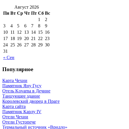
Август 2026
Пн
Вт
Ср
Чт
Пт
Сб
Вс
1
2
3
4
5
6
7
8
9
10
11
12
13
14
15
16
17
18
19
20
21
22
23
24
25
26
27
28
29
30
31
« Сен
Популярное
Карта Чехии
Памятник Яну Гусу
Отель Kovarna в Дечине
Танцующее здание
Королевский дворец в Праге
Карта сайта
Памятник Карлу IV
Отели Чехии
Отели Густопече
Термальный источник «Вридло»