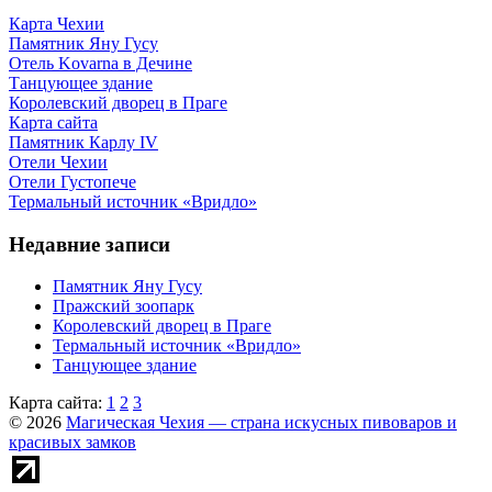
Карта Чехии
Памятник Яну Гусу
Отель Kovarna в Дечине
Танцующее здание
Королевский дворец в Праге
Карта сайта
Памятник Карлу IV
Отели Чехии
Отели Густопече
Термальный источник «Вридло»
Недавние записи
Памятник Яну Гусу
Пражский зоопарк
Королевский дворец в Праге
Термальный источник «Вридло»
Танцующее здание
Карта сайта:
1
2
3
© 2026
Магическая Чехия — страна искусных пивоваров и
красивых замков