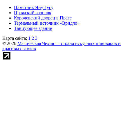
Памятник Яну Гусу
Пражский зоопарк
Королевский дворец в Праге
Термальный источник «Вридло»
Танцующее здание
Карта сайта:
1
2
3
© 2026
Магическая Чехия — страна искусных пивоваров и
красивых замков