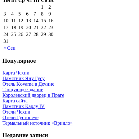
Пн
Вт
Ср
Чт
Пт
Сб
Вс
1
2
3
4
5
6
7
8
9
10
11
12
13
14
15
16
17
18
19
20
21
22
23
24
25
26
27
28
29
30
31
« Сен
Популярное
Карта Чехии
Памятник Яну Гусу
Отель Kovarna в Дечине
Танцующее здание
Королевский дворец в Праге
Карта сайта
Памятник Карлу IV
Отели Чехии
Отели Густопече
Термальный источник «Вридло»
Недавние записи